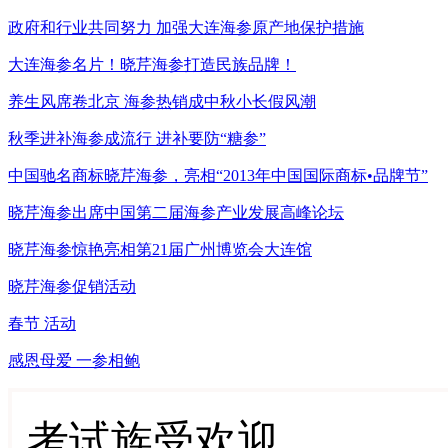
政府和行业共同努力 加强大连海参原产地保护措施
大连海参名片！晓芹海参打造民族品牌！
养生风席卷北京 海参热销成中秋小长假风潮
秋季进补海参成流行 进补要防“糖参”
中国驰名商标晓芹海参，亮相“2013年中国国际商标•品牌节”
晓芹海参出席中国第二届海参产业发展高峰论坛
晓芹海参惊艳亮相第21届广州博览会大连馆
晓芹海参促销活动
春节 活动
感恩母爱 一参相鲍
考试族受欢迎