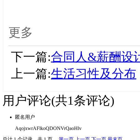
更多
下一篇:
合同人&薪酬设
上一篇:
生活习性及分布
用户评论
(共
1
条评论)
匿名用户
AqojxwrAFlkoQDONVrQaoHlv
总计 1 个记录，共 1 页。
第一页
上一页
下一页
最末页