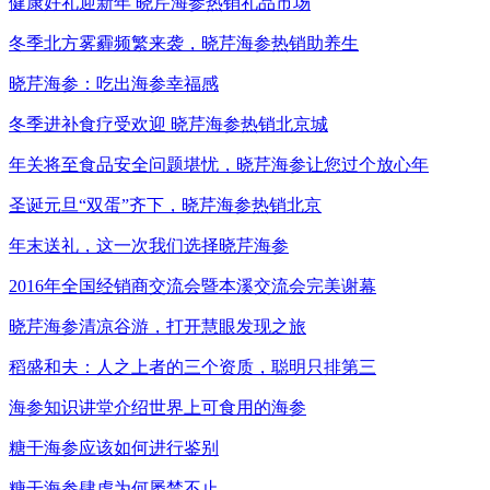
健康好礼迎新年 晓芹海参热销礼品市场
冬季北方雾霾频繁来袭，晓芹海参热销助养生
晓芹海参：吃出海参幸福感
冬季进补食疗受欢迎 晓芹海参热销北京城
年关将至食品安全问题堪忧，晓芹海参让您过个放心年
圣诞元旦“双蛋”齐下，晓芹海参热销北京
年末送礼，这一次我们选择晓芹海参
2016年全国经销商交流会暨本溪交流会完美谢幕
晓芹海参清凉谷游，打开慧眼发现之旅
稻盛和夫：人之上者的三个资质，聪明只排第三
海参知识讲堂介绍世界上可食用的海参
糖干海参应该如何进行鉴别
糖干海参肆虐为何屡禁不止