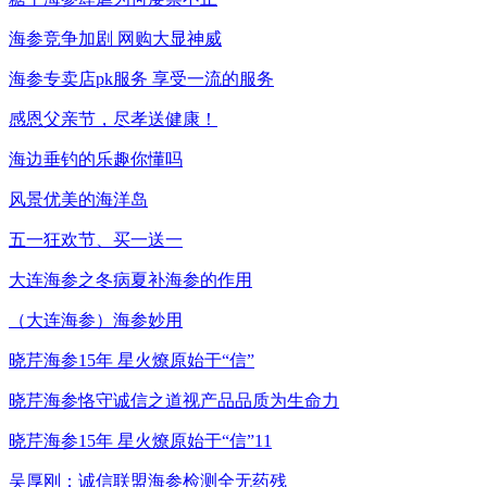
海参竞争加剧 网购大显神威
海参专卖店pk服务 享受一流的服务
感恩父亲节，尽孝送健康！
海边垂钓的乐趣你懂吗
风景优美的海洋岛
五一狂欢节、买一送一
大连海参之冬病夏补海参的作用
（大连海参）海参妙用
晓芹海参15年 星火燎原始于“信”
晓芹海参恪守诚信之道视产品品质为生命力
晓芹海参15年 星火燎原始于“信”11
吴厚刚：诚信联盟海参检测全无药残