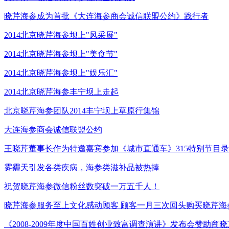
晓芹海参成为首批《大连海参商会诚信联盟公约》践行者
2014北京晓芹海参坝上"风采展"
2014北京晓芹海参坝上"美食节"
2014北京晓芹海参坝上"娱乐汇"
2014北京晓芹海参丰宁坝上走起
北京晓芹海参团队2014丰宁坝上草原行集锦
大连海参商会诚信联盟公约
王晓芹董事长作为特邀嘉宾参加《城市直通车》315特别节目
雾霾天引发各类疾病，海参类滋补品被热捧
祝贺晓芹海参微信粉丝数突破一万五千人！
晓芹海参服务至上文化感动顾客 顾客一月三次回头购买晓芹海
《2008-2009年度中国百姓创业致富调查演讲》发布会赞助商