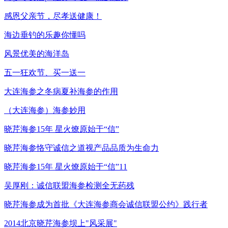
感恩父亲节，尽孝送健康！
海边垂钓的乐趣你懂吗
风景优美的海洋岛
五一狂欢节、买一送一
大连海参之冬病夏补海参的作用
（大连海参）海参妙用
晓芹海参15年 星火燎原始于“信”
晓芹海参恪守诚信之道视产品品质为生命力
晓芹海参15年 星火燎原始于“信”11
吴厚刚：诚信联盟海参检测全无药残
晓芹海参成为首批《大连海参商会诚信联盟公约》践行者
2014北京晓芹海参坝上"风采展"