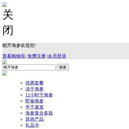
晓芹海参欢迎您!
查看购物车
|
免费注册
|
会员登录
优惠套餐
淡干海参
12小时干海参
即食海参
半干速发
海参复合多肽
其他产品
礼品卡