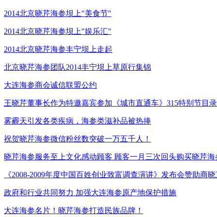
2014北京晓芹海参坝上"美食节"
2014北京晓芹海参坝上"娱乐汇"
2014北京晓芹海参丰宁坝上走起
北京晓芹海参团队2014丰宁坝上草原行集锦
大连海参商会诚信联盟公约
王晓芹董事长作为特邀嘉宾参加《城市直通车》315特别节目
雾霾天引发各类疾病，海参类滋补品被热捧
祝贺晓芹海参微信粉丝数突破一万五千人！
晓芹海参服务至上文化感动顾客 顾客一月三次回头购买晓芹海
《2008-2009年度中国百姓创业致富调查演讲》发布会赞助商
政府和行业共同努力 加强大连海参原产地保护措施
大连海参名片！晓芹海参打造民族品牌！