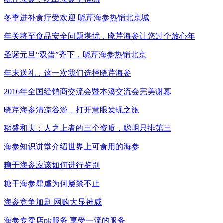
冬季进补食疗受欢迎 晓芹海参热销北京城
年关将至食品安全问题堪忧，晓芹海参让您过个放心年
圣诞元旦“双蛋”齐下，晓芹海参热销北京
年末送礼，这一次我们选择晓芹海参
2016年全国经销商交流会暨本溪交流会完美谢幕
晓芹海参清凉谷游，打开慧眼发现之旅
稻盛和夫：人之上者的三个资质，聪明只排第三
海参知识讲堂介绍世界上可食用的海参
糖干海参应该如何进行鉴别
糖干海参肆虐为何屡禁不止
海参竞争加剧 网购大显神威
海参专卖店pk服务 享受一流的服务