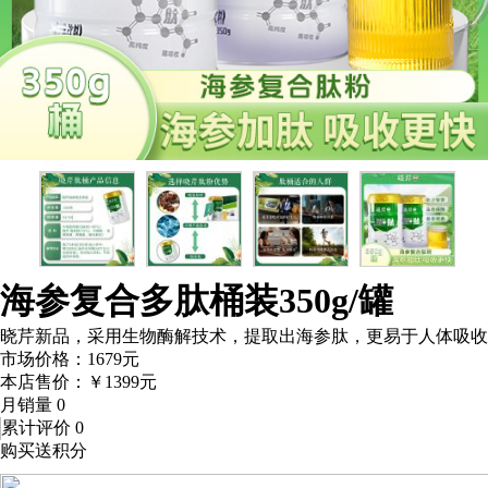
海参复合多肽桶装350g/罐
晓芹新品，采用生物酶解技术，提取出海参肽，更易于人体吸收
市场价格：
1679
元
本店售价：
￥1399
元
月销量
0
累计评价
0
购买送积分