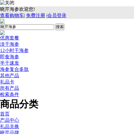
晓芹海参欢迎您!
查看购物车
|
免费注册
|
会员登录
优惠套餐
淡干海参
12小时干海参
即食海参
半干速发
海参复合多肽
其他产品
礼品卡
所有产品
检索条件
商品分类
首页
产品中心
礼品兑换
晓芹品牌