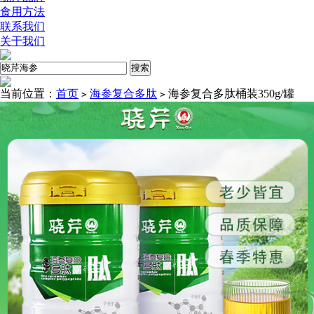
食用方法
联系我们
关于我们
当前位置：
首页
海参复合多肽
海参复合多肽桶装350g/罐
>
>